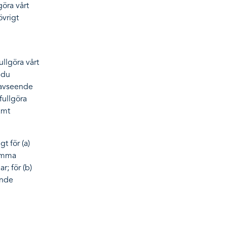
göra vårt
övrigt
ullgöra vårt
 du
r avseende
fullgöra
amt
t för (a)
komma
; för (b)
ande