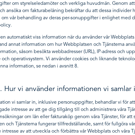
ifter om styrelseledamöter och verkliga huvudmän. Genom at
och ansöka om fakturabelåning bekräftar du att dessa individer ha
n om vår behandling av deras per-sonuppgifter i enlighet med 
olicy.
ven automatiskt viss information när du använder vår Webbplats
bland annat information om hur Webbplatsen och Tjänsterna anv
formation, såsom besökta webbadresser (URL), IP-adress och upp
och operativsystem. Vi använder cookies och liknande teknologi
nna information, se nedan i avsnitt 8.
. Hur vi använder informationen vi samlar 
tion vi samlar in, inklusive personuppgifter, behandlar vi för att
gade intresse av att ge dig tillgång till och administrera våra Tjän
sökningar om lån eller fakturaköp genom våra Tjänster, för att se 
 och Tjänsterna fungerar tillfredställande, samt för fullgöra vår
 intresse av att utveckla och förbättra vår Webbplats och våra Tj