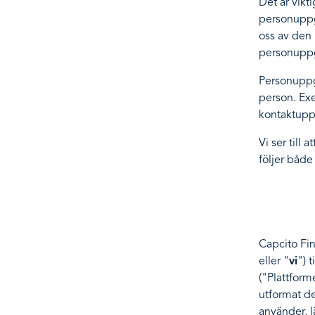
Det är vikt
personuppgi
oss av den 
personuppgi
Personuppgi
person. Ex
kontaktuppg
Vi ser till
följer både
Capcito Fi
eller "
vi
") 
("Plattform
utformat de
använder, l