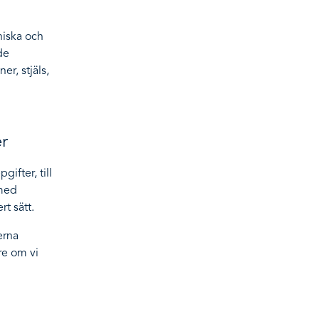
niska och
de
er, stjäls,
er
ifter, till
 med
rt sätt.
erna
re om vi