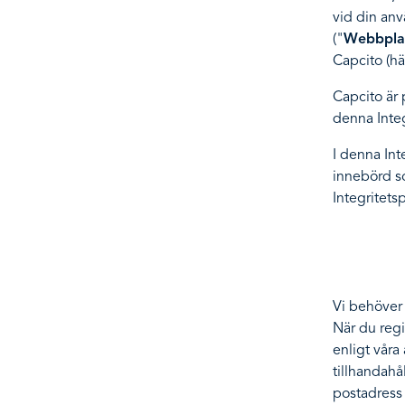
vid din anv
("
Webbpla
Capcito (h
Capcito är
denna Integ
I denna In
innebörd so
Integritets
Vi behöver 
När du regi
enligt våra 
tillhandahå
postadress 