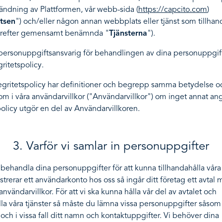
ändning av Plattformen, vår webb-sida (
https://capcito.com
)
tsen
") och/eller någon annan webbplats eller tjänst som tillhan
ärefter gemensamt benämnda "
Tjänsterna
").
 personuppgiftsansvarig för behandlingen av dina personuppgift
ritetspolicy.
tegritetspolicy har definitioner och begrepp samma betydelse o
m i våra användarvillkor ("Användarvillkor") om inget annat a
policy utgör en del av Användarvillkoren.
3. Varför vi samlar in personuppgifter
behandla dina personuppgifter för att kunna tillhandahålla våra 
strerar ett användarkonto hos oss så ingår ditt företag ett avtal
användarvillkor. För att vi ska kunna hålla vår del av avtalet och
lla våra tjänster så måste du lämna vissa personuppgifter såsom
och i vissa fall ditt namn och kontaktuppgifter. Vi behöver dina