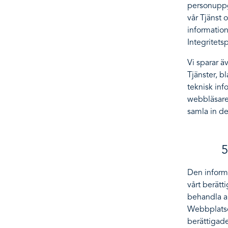
personuppg
vår Tjänst 
informatio
Integritetsp
Vi sparar ä
Tjänster, 
teknisk in
webbläsare 
samla in de
5
Den informa
vårt berätti
behandla an
Webbplatsen
berättigade