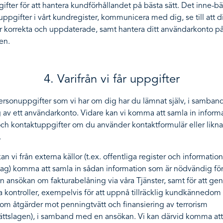
fter för att hantera kundförhållandet på bästa sätt. Det inne-bär 
uppgifter i vårt kundregister, kommunicera med dig, se till att d
r korrekta och uppdaterade, samt hantera ditt användarkonto p
en.
4. Varifrån vi får uppgifter
personuppgifter som vi har om dig har du lämnat själv, i samba
g av ett användarkonto. Vidare kan vi komma att samla in infor
ch kontaktuppgifter om du använder kontaktformulär eller likn
.
n vi från externa källor (t.ex. offentliga register och information
tag) komma att samla in sådan information som är nödvändig för
 ansökan om fakturabelåning via våra Tjänster, samt för att ge
kontroller, exempelvis för att uppnå tillräcklig kundkännedom 
om åtgärder mot penningtvätt och finansiering av terrorism
ättslagen), i samband med en ansökan. Vi kan därvid komma at