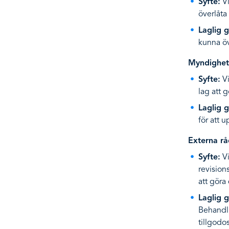
Syfte:
Vi
överlåta
Laglig 
kunna öv
Myndighet
Syfte:
Vi
lag att g
Laglig 
för att u
Externa rå
Syfte:
Vi
revision
att göra 
Laglig 
Behandli
tillgodo