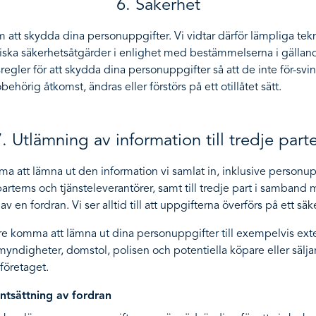
6. Säkerhet
m att skydda dina personuppgifter. Vi vidtar därför lämpliga tek
riska säkerhetsåtgärder i enlighet med bestämmelserna i gällan
egler för att skydda dina personuppgifter så att de inte för-svinn
obehörig åtkomst, ändras eller förstörs på ett otillåtet sätt.
. Utlämning av information till tredje part
a att lämna ut den information vi samlat in, inklusive personuppg
rterns och tjänsteleverantörer, samt till tredje part i samband
av en fordran. Vi ser alltid till att uppgifterna överförs på ett säke
re komma att lämna ut dina personuppgifter till exempelvis ext
myndigheter, domstol, polisen och potentiella köpare eller sälja
 företaget.
tsättning av fordran