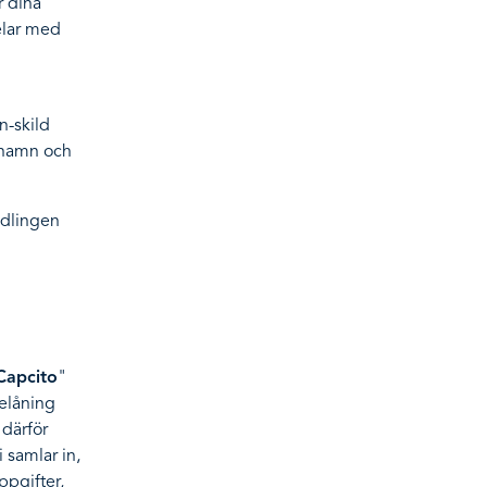
r dina
elar med
n-skild
 namn och
andlingen
Capcito
"
belåning
 därför
 samlar in,
ppgifter,