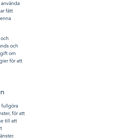
t använda
r fått
denna
 och
änds och
gift om
er för att
in
 fullgöra
ster, för att
till att
t
änster.