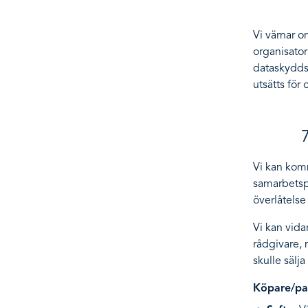
Vi värnar o
organisato
dataskyddsr
utsätts för 
7
Vi kan komm
samarbetspa
överlåtelse 
Vi kan vida
rådgivare, 
skulle sälja
Köpare/pan