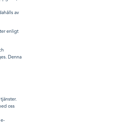
dahålls av
er enligt
ch
nges. Denna
tjänster.
 med oss
 e-