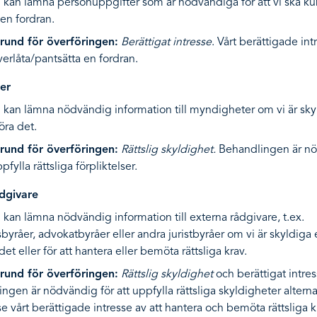
 kan lämna personuppgifter som är nödvändiga för att vi ska k
 en fordran.
grund för överföringen:
Berättigat intresse
. Vårt berättigade int
erlåta/pantsätta en fordran.
er
 kan lämna nödvändig information till myndigheter om vi är sky
öra det.
grund för överföringen:
Rättslig skyldighet.
Behandlingen är n
ppfylla rättsliga förpliktelser.
dgivare
 kan lämna nödvändig information till externa rådgivare, t.ex.
sbyråer, advokatbyråer eller andra juristbyråer om vi är skyldiga 
det eller för att hantera eller bemöta rättsliga krav.
grund för överföringen:
Rättslig skyldighet
och berättigat intres
ngen är nödvändig för att uppfylla rättsliga skyldigheter alterna
se vårt berättigade intresse av att hantera och bemöta rättsliga k