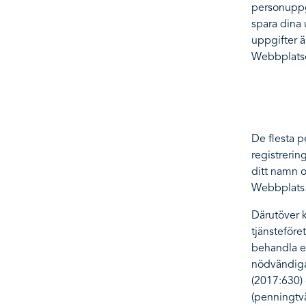
personuppgi
spara dina 
uppgifter ä
Webbplats
De flesta 
registrerin
ditt namn o
Webbplats
Därutöver ka
tjänsteföre
behandla en
nödvändiga 
(2017:630) 
(penningtv