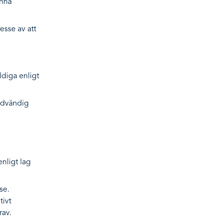
unna
resse av att
ldiga enligt
ödvändig
enligt lag
se.
tivt
rav.