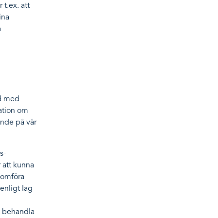
t.ex. att
ina
å
nd med
mation om
ande på vår
s-
 att kunna
nomföra
enligt lag
t behandla