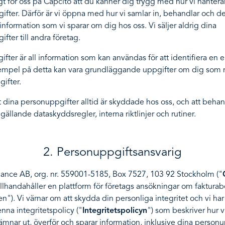
igt för oss på Capcito att du känner dig trygg med hur vi hantera
fter. Därför är vi öppna med hur vi samlar in, behandlar och d
information som vi sparar om dig hos oss. Vi säljer aldrig dina
fter till andra företag.
fter är all information som kan användas för att identifiera en e
empel på detta kan vara grundläggande uppgifter om dig som
ifter.
 att dina personuppgifter alltid är skyddade hos oss, och att beh
 gällande dataskyddsregler, interna riktlinjer och rutiner.
2. Personuppgiftsansvarig
nance AB, org. nr. 559001-5185, Box 7527, 103 92 Stockholm ("
tillhandahåller en plattform för företags ansökningar om faktura
en"). Vi värnar om att skydda din personliga integritet och vi har
nna integritetspolicy ("
Integritetspolicyn
") som beskriver hur vi
ämnar ut, överför och sparar information, inklusive dina personu