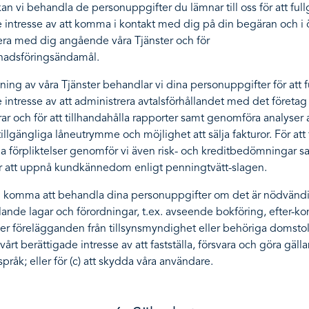
an vi behandla de personuppgifter du lämnar till oss för att full
 intresse av att komma i kontakt med dig på din begäran och i 
a med dig angående våra Tjänster och för
nadsföringsändamål.
ing av våra Tjänster behandlar vi dina personuppgifter för att f
 intresse av att administrera avtalsförhållandet med det företag
ar och för att tillhandahålla rapporter samt genomföra analyse
tillgängliga låneutrymme och möjlighet att sälja fakturor. För att 
iga förpliktelser genomför vi även risk- och kreditbedömningar s
ör att uppnå kundkännedom enligt penningtvätt-slagen.
n komma att behandla dina personuppgifter om det är nödvändig
ällande lagar och förordningar, t.ex. avseende bokföring, efter-
er förelägganden från tillsynsmyndighet eller behöriga domstolar
 vårt berättigade intresse av att fastställa, försvara och göra gäll
språk; eller för (c) att skydda våra användare.