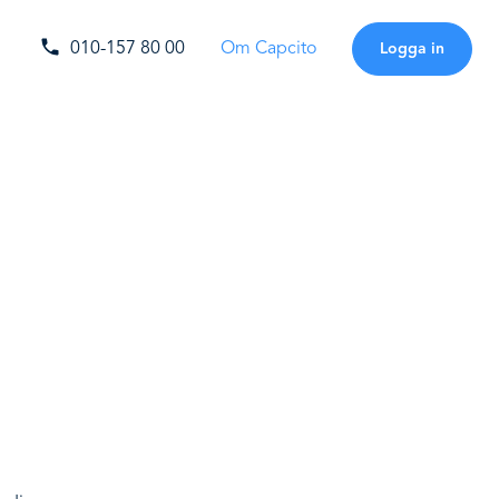
010-157 80 00
Om Capcito
Logga in