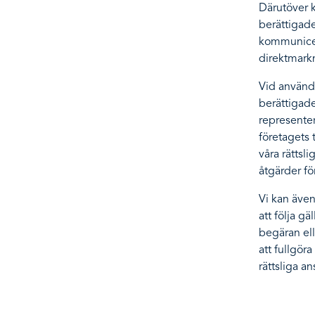
Därutöver k
berättigade
kommunicer
direktmark
Vid användn
berättigade
representer
företagets 
våra rättsl
åtgärder f
Vi kan äve
att följa g
begäran ell
att fullgöra
rättsliga an