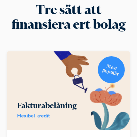
Tre sätt att
finansiera ert bolag
M
e
st
o
p
u
lä
p
r
Fakturabelåning
Flexibel kredit