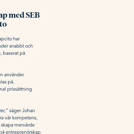
skap med SEB
to
apcito har
under snabbt och
, baserat på
som använder
las på.
al prissättning
der,” säger Johan
ra vår kompetens,
t skapa mervärde
t på entreprenörskap