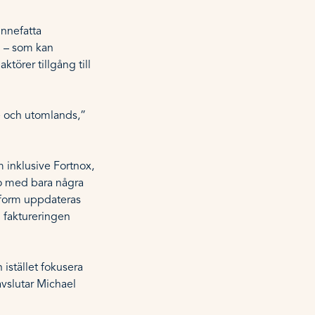
innefatta
m – som kan
törer tillgång till
ge och utomlands,”
 inklusive Fortnox,
to med bara några
ttform uppdateras
h faktureringen
istället fokusera
avslutar Michael