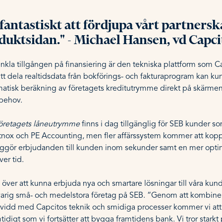
fantastiskt att fördjupa vårt partner
duktsidan." - Michael Hansen, vd Capci
örenkla tillgången på finansiering är den tekniska plattform som C
tt dela realtidsdata från bokförings- och fakturaprogram kan k
matisk beräkning av företagets kreditutrymme direkt på skärmen
 behov.
öretagets låneutrymme
finns i dag tillgänglig för SEB kunder 
tnox och PE Accounting, men fler affärssystem kommer att kopp
iggör erbjudanden till kunden inom sekunder samt en mer optim
ver tid.
a över att kunna erbjuda nya och smartare lösningar till våra kun
arig små- och medelstora företag på SEB. “Genom att kombine
kvidd med Capcitos teknik och smidiga processer kommer vi at
tidigt som vi fortsätter att bygga framtidens bank. Vi tror stark