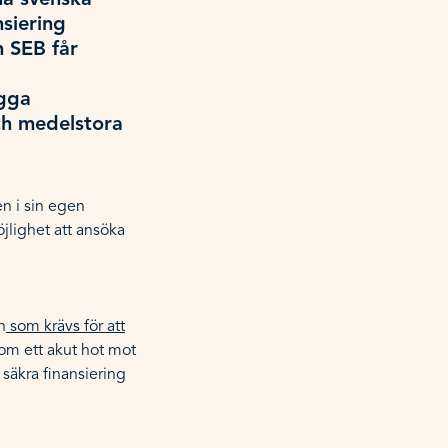
na svenska
siering
h SEB får
ygga
ch medelstora
en i sin egen
jlighet att ansöka
n
som krävs för att
tom ett akut hot mot
 säkra finansiering