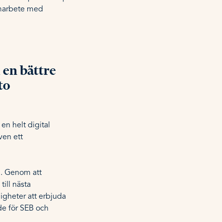
amarbete med
 en bättre
to
en helt digital
ven ett
n. Genom att
till nästa
igheter att erbjuda
de för SEB och