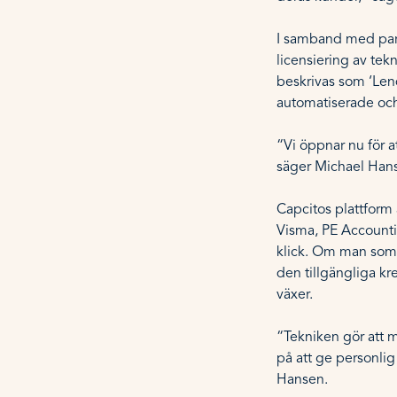
I samband med part
licensiering av tek
beskrivas som ‘Lend
automatiserade och 
“Vi öppnar nu för a
säger Michael Han
Capcitos plattform
Visma, PE Accounti
klick. Om man som f
den tillgängliga kr
växer.
“Tekniken gör att m
på att ge personlig 
Hansen.