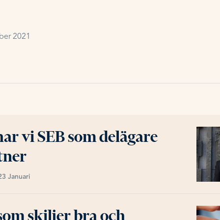
ber 2021
har vi SEB som delägare
tner
23 Januari
som skiljer bra och