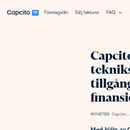
Företagslån
Sälj fakturor
FAQ
PR
Capcito
teknik
tillgån
finansi
NYHETER
Capcito 