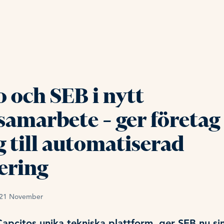
 och SEB i nytt
samarbete – ger företag
g till automatiserad
ering
, 21 November