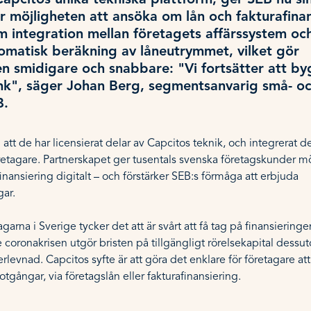
apcitos unika tekniska plattform, ger SEB nu si
 möjligheten att ansöka om lån och fakturafinan
m integration mellan företagets affärssystem oc
omatisk beräkning av låneutrymmet, vilket gör
n smidigare och snabbare: "Vi fortsätter att b
nk", säger Johan Berg, segmentsanvarig små- o
B.
g
att de har licensierat delar av Capcitos teknik, och integrerat d
retagare. Partnerskapet ger tusentals svenska företagskunder mö
inansiering digitalt – och förstärker SEB:s förmåga att erbjuda
gar.
arna i Sverige tycker det att är svårt att få tag på finansieringe
e coronakrisen utgör bristen på tillgängligt rörelsekapital dessu
levnad. Capcitos syfte är att göra det enklare för företagare att
gångar, via företagslån eller fakturafinansiering.