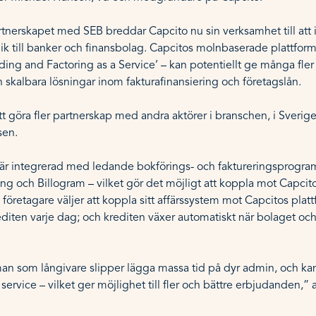
nerskapet med SEB breddar Capcito nu sin verksamhet till att 
nik till banker och finansbolag. Capcitos molnbaserade plattfor
ing and Factoring as a Service’ – kan potentiellt ge många fler ak
skalbara lösningar inom fakturafinansiering och företagslån.
tt göra fler partnerskap med andra aktörer i branschen, i Sveri
sen.
 är integrerad med ledande bokförings- och faktureringsprogram
ng och Billogram – vilket gör det möjligt att koppla mot Capci
öretagare väljer att koppla sitt affärssystem mot Capcitos pla
editen varje dag; och krediten växer automatiskt när bolaget oc
an som långivare slipper lägga massa tid på dyr admin, och kan 
service – vilket ger möjlighet till fler och bättre erbjudanden,” 