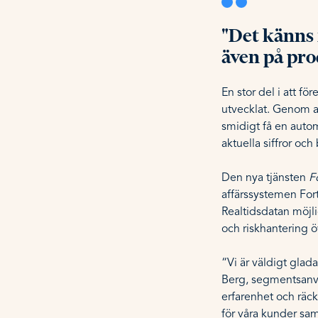
"Det känns 
även på pro
En stor del i att f
utvecklat. Genom a
smidigt få en auto
aktuella siffror och
Den nya tjänsten
F
affärssystemen For
Realtidsdatan möjl
och riskhantering ö
“Vi är väldigt glad
Berg, segmentsanv
erfarenhet och räc
för våra kunder sam