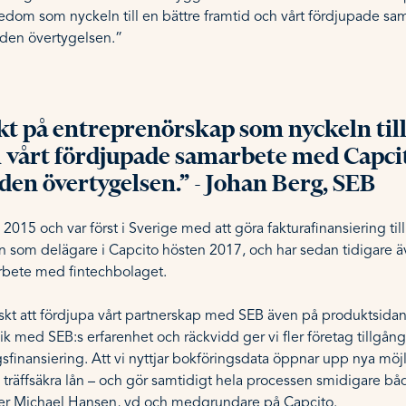
edom som nyckeln till en bättre framtid och vårt fördjupade s
 den övertygelsen.”
rkt på entreprenörskap som nyckeln till
 vårt fördjupade samarbete med Capci
 den övertygelsen.” - Johan Berg, SEB
015 och var först i Sverige med att göra fakturafinansiering till 
in som delägare i Capcito hösten 2017, och har sedan tidigare ä
rbete med fintechbolaget.
iskt att fördjupa vårt partnerskap med SEB även på produktsida
k med SEB:s erfarenhet och räckvidd ger vi fler företag tillgång 
sfinansiering. Att vi nyttjar bokföringsdata öppnar upp nya möjl
 träffsäkra lån – och gör samtidigt hela processen smidigare bå
ger Michael Hansen, vd och medgrundare på Capcito.