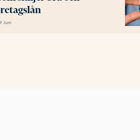
öretagslån
9 Juni