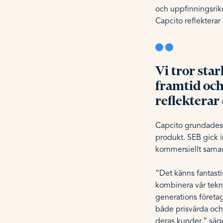
och uppfinningsrik
Capcito reflekterar
Vi tror sta
framtid och
reflekterar
Capcito grundades 2
produkt. SEB gick 
kommersiellt sama
“Det känns fantast
kombinera vår tekni
generations företag
både prisvärda och
deras kunder,” sä