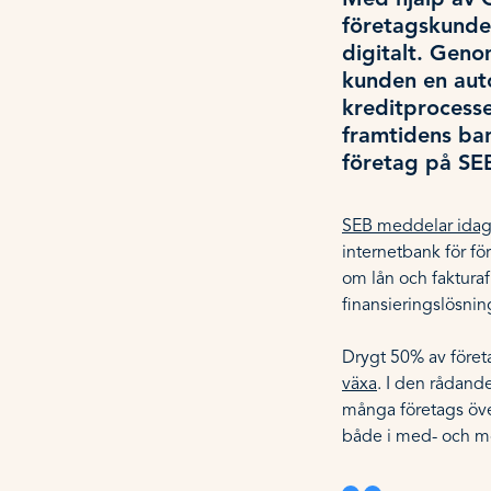
Med hjälp av C
företagskunder
digitalt. Geno
kunden en aut
kreditprocesse
framtidens ba
företag på SE
SEB meddelar ida
internetbank för fö
om lån och fakturaf
finansieringslösnin
Drygt 50% av företag
växa
. I den rådand
många företags över
både i med- och mot