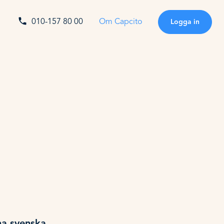
010-157 80 00
Om Capcito
Logga in