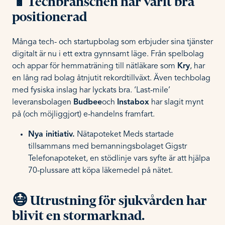
📱Techbranschen har varit bra
positionerad
Många tech- och startupbolag som erbjuder sina tjänster
digitalt är nu i ett extra gynnsamt läge. Från spelbolag
och appar för hemmaträning till nätläkare som
Kry
, har
en lång rad bolag åtnjutit rekordtillväxt. Även techbolag
med fysiska inslag har lyckats bra. ‘Last-mile’
leveransbolagen
Budbee
och
Instabox
har slagit mynt
på (och möjliggjort) e-handelns framfart.
Nya initiativ.
Nätapoteket Meds startade
tillsammans med bemanningsbolaget Gigstr
Telefonapoteket, en stödlinje vars syfte är att hjälpa
70-plussare att köpa läkemedel på nätet.
😷 Utrustning för sjukvården har
blivit en stormarknad.