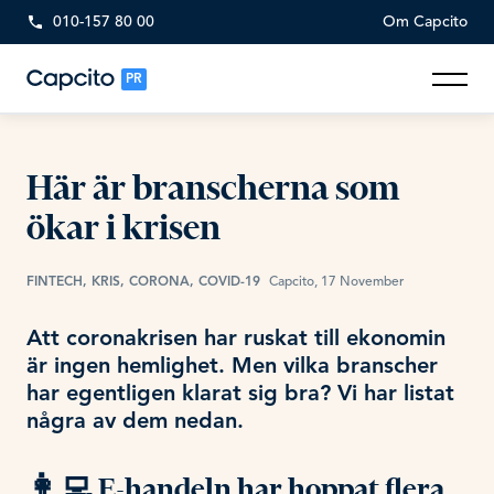
010-157 80 00
Om Capcito
PR
Här är branscherna som
ökar i krisen
FINTECH, KRIS, CORONA, COVID-19
Capcito, 17 November
Att coronakrisen har ruskat till ekonomin
är ingen hemlighet. Men vilka branscher
har egentligen klarat sig bra? Vi har listat
några av dem nedan.
👩‍💻 E-handeln har hoppat flera