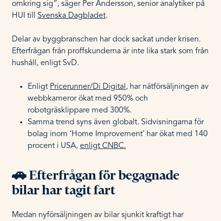
omkring sig”, säger Per Andersson, senior analytiker på
HUI till
Svenska Dagbladet
.
Delar av byggbranschen har dock sackat under krisen.
Efterfrågan från proffskunderna är inte lika stark som från
hushåll, enligt SvD.
Enligt
Pricerunner/Di Digital
, har nätförsäljningen av
webbkameror ökat med 950% och
robotgräsklippare med 300%.
Samma trend syns även globalt. Sidvisningarna för
bolag inom ‘Home Improvement’ har ökat med 140
procent i USA,
enligt CNBC.
🚗 Efterfrågan för begagnade
bilar har tagit fart
Medan nyförsäljningen av bilar sjunkit kraftigt har