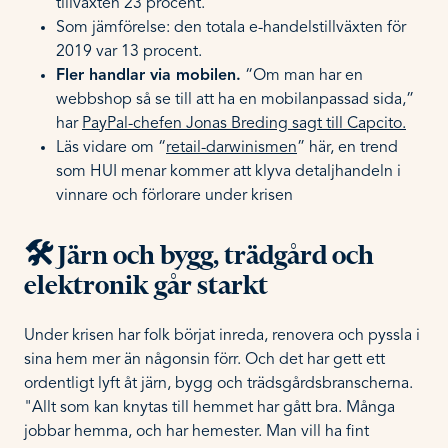
tillväxten 23 procent.
Som jämförelse: den totala e-handelstillväxten för
2019 var 13 procent.
Fler handlar via mobilen.
“Om man har en
webbshop så se till att ha en mobilanpassad sida,”
har
PayPal-chefen Jonas Breding sagt till Capcito.
Läs vidare om “
retail-darwinismen
” här, en trend
som HUI menar kommer att klyva detaljhandeln i
vinnare och förlorare under krisen
🛠️ Järn och bygg, trädgård och
elektronik går starkt
Under krisen har folk börjat inreda, renovera och pyssla i
sina hem mer än någonsin förr. Och det har gett ett
ordentligt lyft åt järn, bygg och trädsgårdsbranscherna.
"Allt som kan knytas till hemmet har gått bra. Många
jobbar hemma, och har hemester. Man vill ha fint