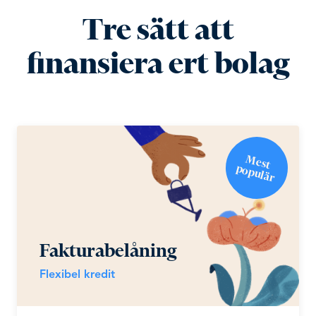
Tre sätt att
finansiera ert bolag
M
e
st
o
p
u
lä
p
r
Fakturabelåning
Flexibel kredit